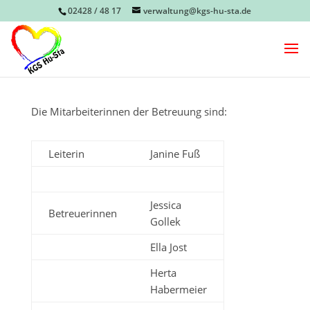
02428 / 48 17
verwaltung@kgs-hu-sta.de
Die Mitarbeiterinnen der Betreuung sind:
Leiterin
Janine Fuß
Jessica
Betreuerinnen
Gollek
Ella Jost
Herta
Habermeier