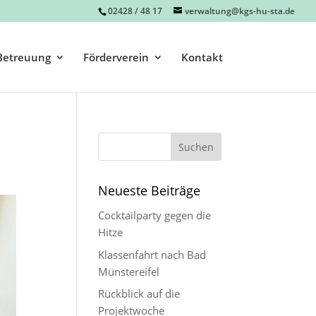
02428 / 48 17
verwaltung@kgs-hu-sta.de
Betreuung
Förderverein
Kontakt
Neueste Beiträge
Cocktailparty gegen die
Hitze
Klassenfahrt nach Bad
Münstereifel
Rückblick auf die
Projektwoche